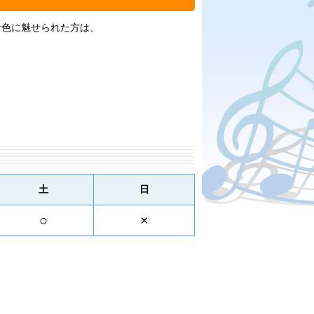
音色に魅せられた方は、
土
日
○
×