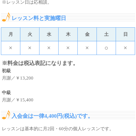
※レッスン日は応相談。
レッスン料と実施曜日
月
火
水
木
金
土
日
×
×
×
×
×
○
×
※料金は税込表記になります。
初級
月謝／￥13,200
中級
月謝／￥15,400
入会金は一律4,400円(税込)です。
レッスンは基本的に月2回・60分の個人レッスンです。